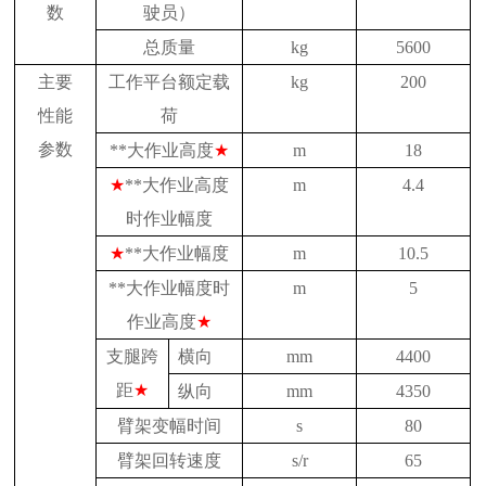
数
驶员）
总质量
kg
5600
主要
工作平台额定载
kg
200
性能
荷
参数
**大作业高度
★
m
18
★
**大作业高度
m
4.4
时作业幅度
★
**大作业幅度
m
10.5
**大作业幅度时
m
5
作业高度
★
支腿跨
横向
mm
4400
距
★
纵向
mm
4350
臂架变幅时间
s
80
臂架回转速度
s/r
65