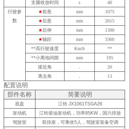
支腿收放时间
s
40
行驶参
★
前悬
mm
1075
数
★
后悬
mm
2015
★
后伸
mm
1300
★
轴距
mm
3360
**高行驶速度
Km/h
**
**小离地间隙
mm
195
接近角
.
20
离去角
.
13
配置说明
部件名称
简要说明
底盘
江铃
JX1061TSGA26
发动机
江铃柴油发动机，功率
85KW
，国六排放
驾驶室
双排座，可乘坐
5
人，驾驶室装备空调