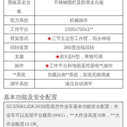
围板及走台
不锈钢围栏及防滑走台板
板
取力系统
机械操作
工作平台
1500x700x1**
臂架形式
★
三节五边型工作臂，同步伸缩
回转装置
360
度连续回转
支腿
★
前
X
后
H
型，单独可调
操作
★
工作平台和地面遥控器电气操作
**系统
负载比例**系统，实现无级调速
调平系统
液压自动调平
基本功能及安全配置
SCS5061JGKJXS6
型高空作业车基本功能安全配置：作
业车可以实现平台载荷200KG，**大作业高度18米，**大
作业幅度10.5米。