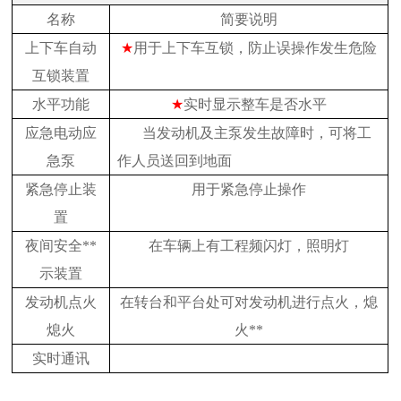
名称
简要说明
上下车自动
★
用于上下车互锁，防止误操作发生危险
互锁装置
水平功能
★
实时显示整车是否水平
应急电动应
当发动机及主泵发生故障时，可将工
急泵
作人员送回到地面
紧急停止装
用于紧急停止操作
置
夜间安全**
在车辆上有工程频闪灯，照明灯
示装置
发动机点火
在转台和平台处可对发动机进行点火，熄
熄火
火**
实时通讯