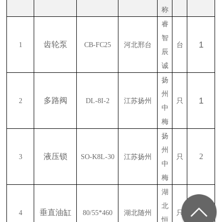
称
睿
智
1
齿轮泵
1
CB-FC25
河北邢台
台
辰
诚
扬
州
1
多路阀
2
DL-8I-2
江苏扬州
只
中
梅
扬
州
液压锁
2
3
SO-K8L-30
江苏扬州
只
中
梅
湖
北
垂直油缸
2
4
80/55*460
湖北随州
只
恒