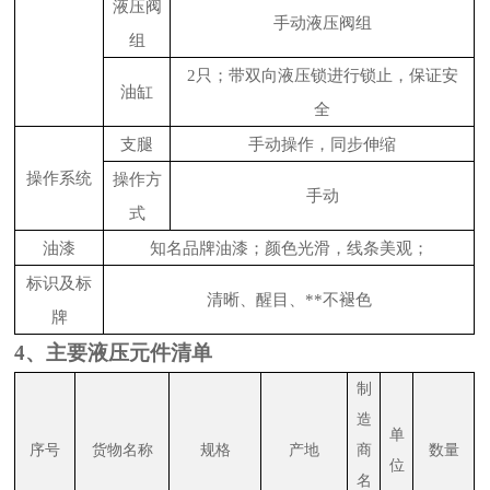
液压阀
手动液压阀组
组
2只；带双向液压锁进行锁止，保证安
油缸
全
支腿
手动操作，同步伸缩
操作系统
操作方
手动
式
油漆
知名品牌油漆；颜色光滑，线条美观；
标识及标
清晰、醒目、**不褪色
牌
4、主要液压元件清单
制
造
单
序号
货物名称
规格
产地
商
数量
位
名