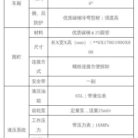
车厢
0°
侧、后
优质碳钢冷弯型材；强度高
防护
材料
优质碳钢￠25圆管
长X宽X高（mm）：**0X1700/1900X8
尺寸
00
围栏
连接方
螺栓连接方便拆卸
式
安全带
一副
液压油
65L；带液位表
箱
齿轮泵
定量泵，流量25ml/r
工作压
带压力表；16MPa
液压系统
力