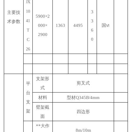
JX
10
3
主要技
59
00
×
2
41
3
术参数
000
×
1363
4
495
国
Ⅵ
6
T
2900
0
C
26
支架形
剪叉式
平
式
台
材料
型材Q345B/4mm
支
臂架截
架
四边形
面
**大作
8m/10m