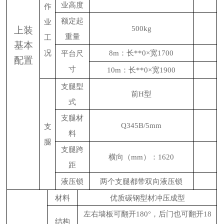
业高度
作
额定起
业
500kg
上装
重量
工
基本
况
8m：长**0×宽1700
平台尺
配置
寸
10m：长**0×宽1900
支腿型
前H型
式
支腿材
Q345B/5mm
支
料
腿
支腿跨
横向（mm）：1620
距
液压锁
两个支腿都带双向液压锁
材料
优质碳钢型材冲压成型
左右墙板可翻开180°，后门也可翻开18
结构