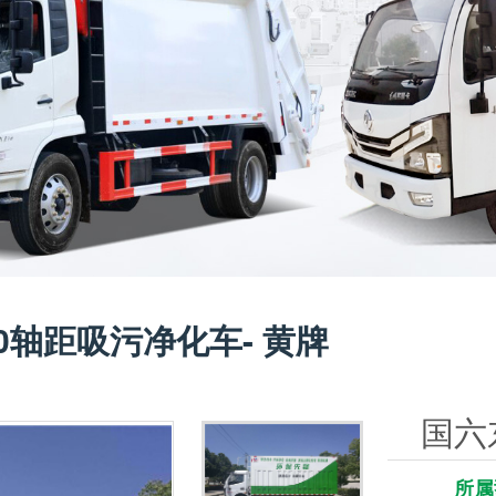
0轴距吸污净化车- 黄牌
国六
牌
所属