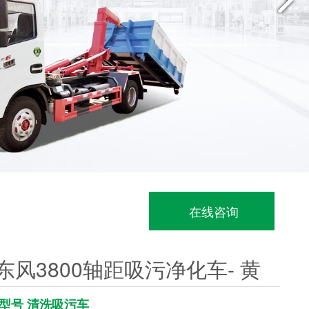
在线咨询
东风3800轴距吸污净化车- 黄
型号 清洗吸污车