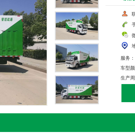
联
手
微
地
服务：
车型颜
生产周