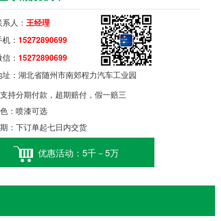
系人：
王经理
机：
15272890699
信：
15272890699
要购车就扫我
址：湖北省随州市南郊程力汽车工业园
支持分期付款，超期赔付，假一赔三
色：喷漆可选
期：下订单起七日内交货
优惠活动：5千－5万