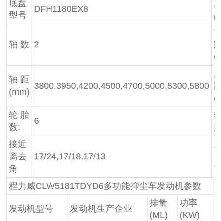
底盘
DFH1180EX8
型号
轴 数
2
(
轴 距
3800,3950,4200,4500,4700,5000,5300,5800
(mm)
(
轮 胎
6
数:
接近
离去
17/24,17/18,17/13
角
程力威CLW5181TDYD6多功能抑尘车发动机参数
排量
功率
发动机型号
发动机生产企业
(ML)
(KW)