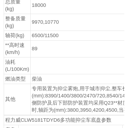
总质量
18000
(kg)
整备质量
9970,10770
(kg)
轴荷(kg)
6500/11500
**高时速
89
(km/h)
油耗
(L/100Km)
燃油类型
柴油
专用装置为抑尘雾炮,用于城市抑尘,整车长度
(mm):8390/1400/3800/2470/720,8540/140
其他
侧防护及后下部防护装置均采用Q23**材质,均采
时,轴距为(mm):3800,3950,4200,4
程力威CLW5181TDYD6多功能抑尘车底盘参数