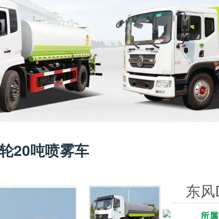
八轮20吨喷雾车
东风
所属