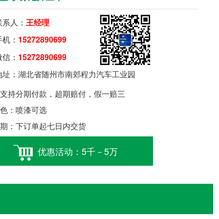
系人：
王经理
机：
15272890699
信：
15272890699
要购车就扫我
址：湖北省随州市南郊程力汽车工业园
支持分期付款，超期赔付，假一赔三
色：喷漆可选
期：下订单起七日内交货
优惠活动：5千－5万