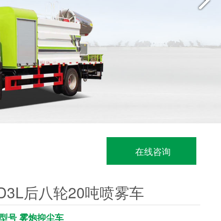
在线咨询
D3L后八轮20吨喷雾车
型号 雾炮抑尘车