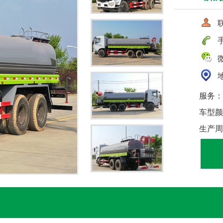
联
手
微
地
服务：
车型颜
生产周