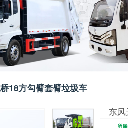
桥18方勾臂套臂垃圾车
东风
车
所属