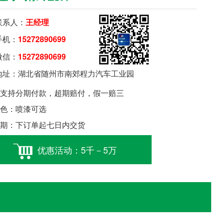
系人：
王经理
机：
15272890699
信：
15272890699
要购车就扫我
址：湖北省随州市南郊程力汽车工业园
支持分期付款，超期赔付，假一赔三
色：喷漆可选
期：下订单起七日内交货
优惠活动：5千－5万