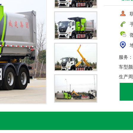
联
手
微
地
服务：
车型颜
生产周