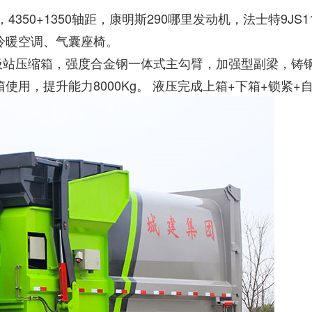
50+1350轴距，康明斯290哪里发动机，法士特9JS11
、冷暖空调、气囊座椅。
动垃圾站压缩箱，强度合金钢一体式主勾臂，加强型副梁，
用，提升能力8000Kg。 液压完成上箱+下箱+锁紧