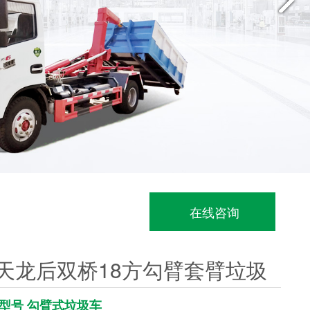
在线咨询
天龙后双桥18方勾臂套臂垃圾
型号 勾臂式垃圾车