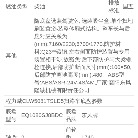
排放
燃油类型
柴油
国五
标准
随底盘选装驾驶室; 选装吸尘盒,单个扫地
刷装置;选装整体厢式结构。整车长与后
悬对应关系为
(mm):7160/2230;6700/1770.防护材
料:Q23**碳钢,左右侧面防护装置与专用
其他
装置相干涉,故豁免;后下部防护与大梁螺
栓连接,后部防护断面尺寸(mm):100×50,
后部防护离地高度(mm):480。ABS型
号:ABS/ASR-24V-4S/4M,厂家:襄阳东风
隆诚机械有限责任公司
程力威CLW5081TSLD5扫路车底盘参数
底盘
底盘
EQ1080SJ8BDC
东风牌
型号
品牌
前轮
轴 数
2
距
1740