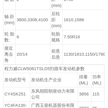
(mm)
后轮
轴 距
3800,3308,4100
距
1610,1586
(mm)
(mm)
轮 胎
轮胎
6
7.50R16
数:
规格
接近
前悬
离去
20/14
1130/1810,1150/1790,
后悬
角
程力威CLW5081TSLD5扫路车发动机参数
排量
功率
发动机型号
发动机生产企业
(ML)
(ML)
东风朝阳朝柴动力有限
CY4SK251
3856
115
公司
YC4FA130-
广西玉柴机器股份有限