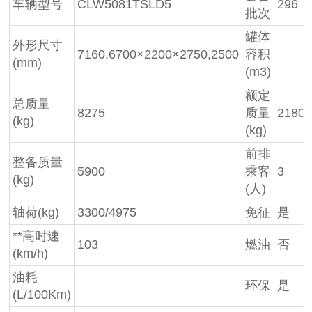
车辆型号
CLW5081TSLD5
296
批次
罐体
外形尺寸
7160,6700×2200×2750,2500
容积
(mm)
(m3)
额定
总质量
8275
质量
2180
(kg)
(kg)
前排
整备质量
5900
乘客
3
(kg)
(人)
轴荷(kg)
3300/4975
免征
是
**高时速
103
燃油
否
(km/h)
油耗
环保
是
(L/100Km)